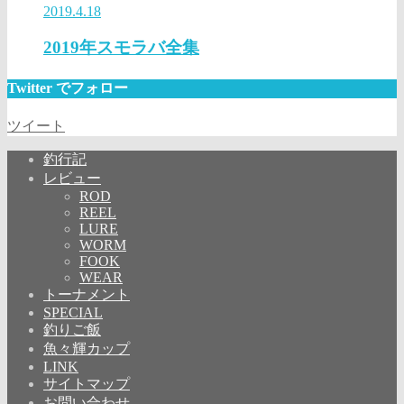
2019.4.18
2019年スモラバ全集
Twitter でフォロー
ツイート
釣行記
レビュー
ROD
REEL
LURE
WORM
FOOK
WEAR
トーナメント
SPECIAL
釣りご飯
魚々輝カップ
LINK
サイトマップ
お問い合わせ