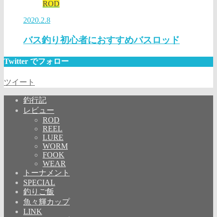
ROD
2020.2.8
バス釣り初心者におすすめバスロッド
Twitter でフォロー
ツイート
釣行記
レビュー
ROD
REEL
LURE
WORM
FOOK
WEAR
トーナメント
SPECIAL
釣りご飯
魚々輝カップ
LINK