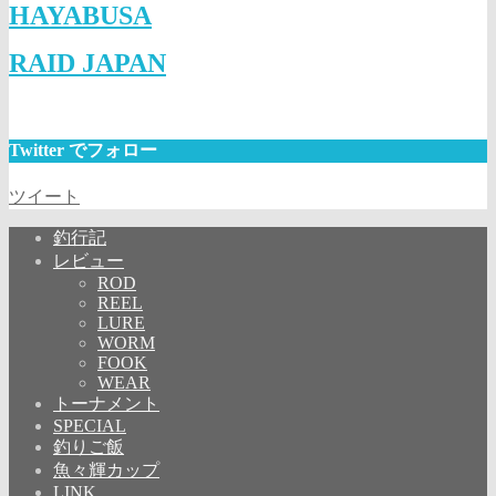
HAYABUSA
RAID JAPAN
Twitter でフォロー
ツイート
釣行記
レビュー
ROD
REEL
LURE
WORM
FOOK
WEAR
トーナメント
SPECIAL
釣りご飯
魚々輝カップ
LINK