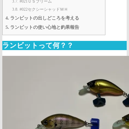
3.7.
#021ＵＳブリーム
3.8.
#022セクシーシャッドＭＨ
4.
ランビットの出しどころを考える
5.
ランビットの使い心地と釣果報告
ランビットって何？？