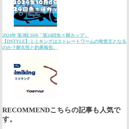
2024年 第3戦 10/6「第24回魚々輝カップ」
【DSTYLE】ミミキングはストレートワームの救世主となる
のか？耐久性と釣果報告。
RECOMMEND
こちらの記事も人気で
す。